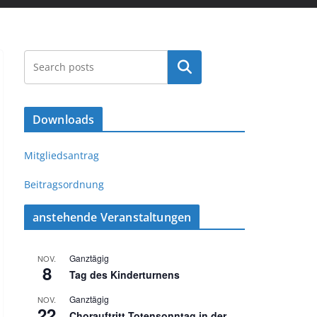
Suchen
Downloads
Mitgliedsantrag
Beitragsordnung
anstehende Veranstaltungen
Ganztägig
NOV.
8
Tag des Kinderturnens
Ganztägig
NOV.
22
Chorauftritt Totensonntag in der