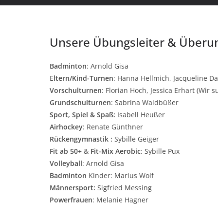
Unsere Übungsleiter & Überun
Badminton
: Arnold Gisa
E
ltern/Kind-Turnen
: Hanna Hellmich, Jacqueline Da
Vorschulturnen
: Florian Hoch, Jessica Erhart (Wir
Grundschulturnen
: Sabrina Waldbüßer
Sport, Spiel & Spaß:
Isabell Heußer
Airhockey
: Renate Günthner
Rückengymnastik :
Sybille Geiger
Fit ab 50+
&
Fit-Mix Aerobic
: Sybille Pux
Volleyball
: Arnold Gisa
Badminton
Kinder: Marius Wolf
Männersport:
Sigfried Messing
Powerfrauen
: Melanie Hagner