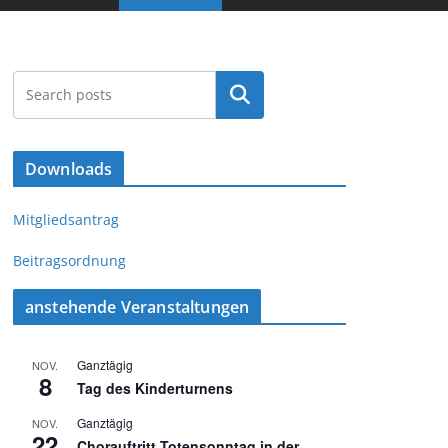
Suchen
Downloads
Mitgliedsantrag
Beitragsordnung
anstehende Veranstaltungen
Ganztägig
NOV.
8
Tag des Kinderturnens
Ganztägig
NOV.
22
Chorauftritt Totensonntag in der